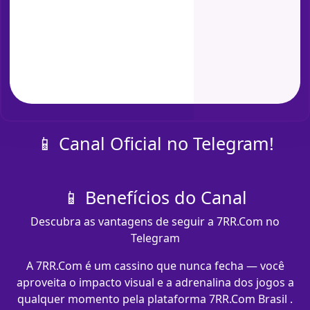
📱 Canal Oficial no Telegram!
📱 Benefícios do Canal
Descubra as vantagens de seguir a 7RR.Com no
Telegram
A 7RR.Com é um cassino que nunca fecha — você
aproveita o impacto visual e a adrenalina dos jogos a
qualquer momento pela plataforma 7RR.Com Brasil .