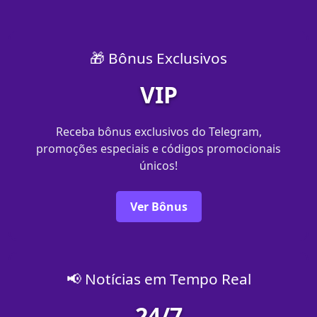
🎁 Bônus Exclusivos
VIP
Receba bônus exclusivos do Telegram,
promoções especiais e códigos promocionais
únicos!
Ver Bônus
📢 Notícias em Tempo Real
24/7