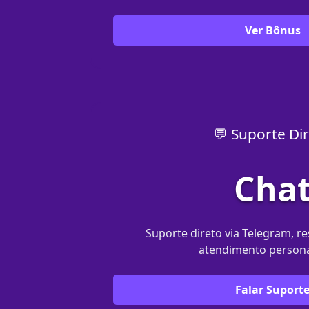
Ver Bônus
💬 Suporte Di
Cha
Suporte direto via Telegram, r
atendimento persona
Falar Suport