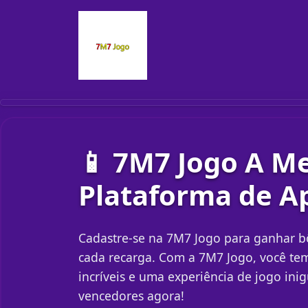
📱 7M7 Jogo A M
Plataforma de A
Cadastre-se na 7M7 Jogo para ganhar b
cada recarga. Com a 7M7 Jogo, você te
incríveis e uma experiência de jogo inig
vencedores agora!