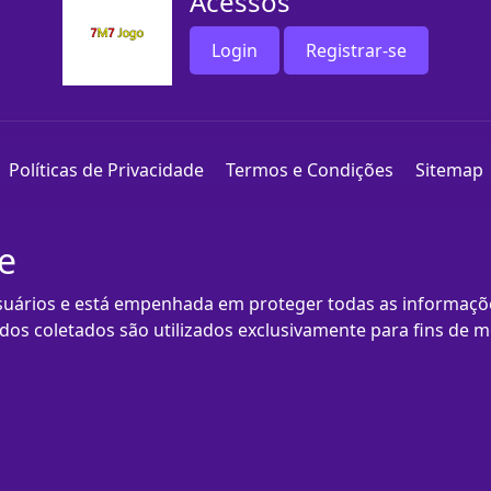
Acessos
Login
Registrar-se
Políticas de Privacidade
Termos e Condições
Sitemap
de
usuários e está empenhada em proteger todas as informaçõ
os coletados são utilizados exclusivamente para fins de m