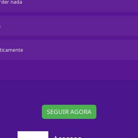
erder nada
a
aticamente
SEGUIR AGORA