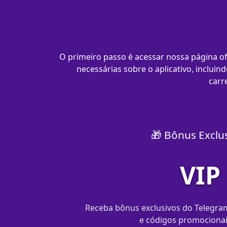
O primeiro passo é acessar nossa página of
necessárias sobre o aplicativo, incluin
carr
🎁 Bônus Exclu
VIP
Receba bônus exclusivos do Telegra
e códigos promocionai