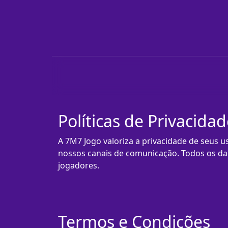
Políticas de Privacida
A 7M7 Jogo valoriza a privacidade de seus 
nossos canais de comunicação. Todos os dad
jogadores.
Termos e Condições