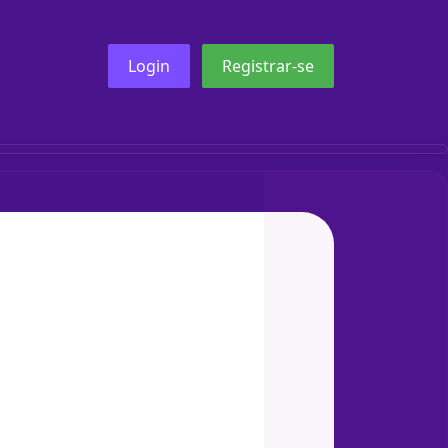
Login
Registrar-se