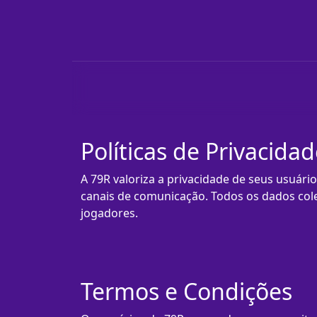
Políticas de Privacida
A 79R valoriza a privacidade de seus usuár
canais de comunicação. Todos os dados cole
jogadores.
Termos e Condições