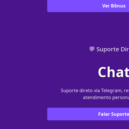
Ver Bônus
💬 Suporte Di
Cha
Suporte direto via Telegram, r
atendimento persona
Falar Suport