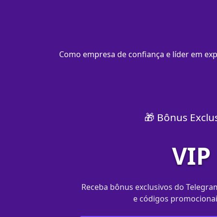
Como empresa de confiança e líder em expe
🎁 Bônus Exclu
VIP
Receba bônus exclusivos do Telegra
e códigos promocionai