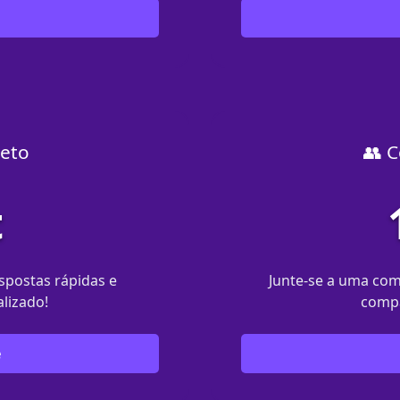
reto
👥 
t
espostas rápidas e
Junte-se a uma com
lizado!
compa
e