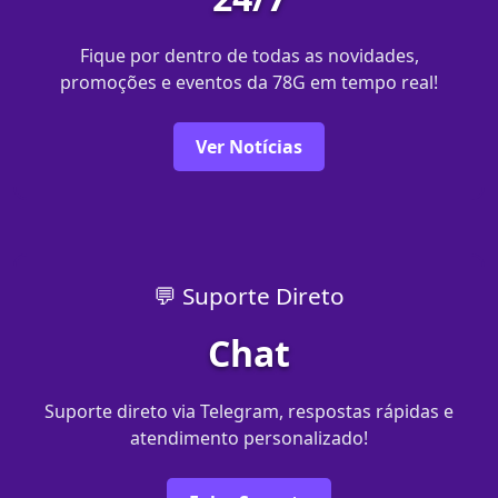
Fique por dentro de todas as novidades,
promoções e eventos da 78G em tempo real!
Ver Notícias
💬 Suporte Direto
Chat
Suporte direto via Telegram, respostas rápidas e
atendimento personalizado!