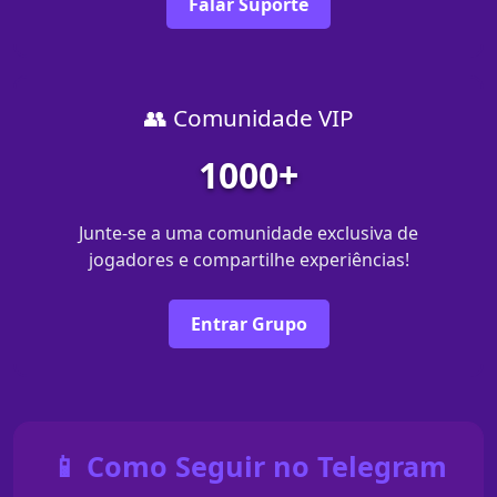
Falar Suporte
👥 Comunidade VIP
1000+
Junte-se a uma comunidade exclusiva de
jogadores e compartilhe experiências!
Entrar Grupo
📱 Como Seguir no Telegram