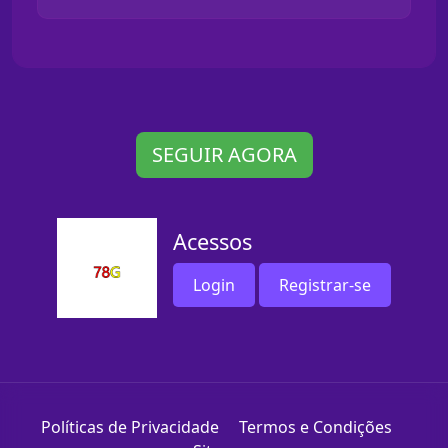
SEGUIR AGORA
Acessos
Login
Registrar-se
Políticas de Privacidade
Termos e Condições