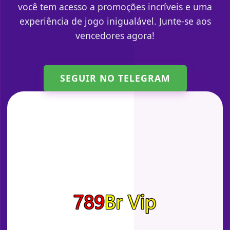
você tem acesso a promoções incríveis e uma
experiência de jogo inigualável. Junte-se aos
vencedores agora!
SEGUIR NO TELEGRAM