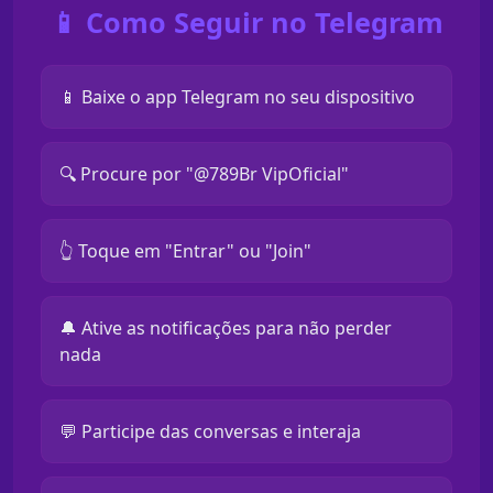
📱 Como Seguir no Telegram
📱 Baixe o app Telegram no seu dispositivo
🔍 Procure por "@789Br VipOficial"
👆 Toque em "Entrar" ou "Join"
🔔 Ative as notificações para não perder
nada
💬 Participe das conversas e interaja