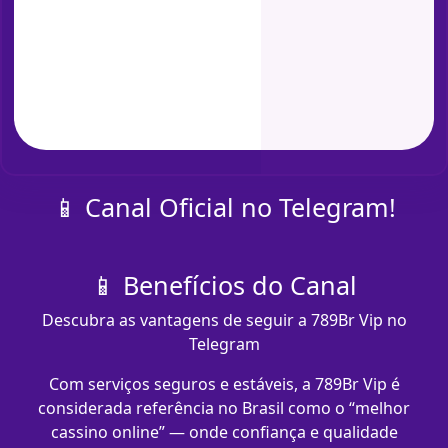
📱 Canal Oficial no Telegram!
📱 Benefícios do Canal
Descubra as vantagens de seguir a 789Br Vip no
Telegram
Com serviços seguros e estáveis, a 789Br Vip é
considerada referência no Brasil como o “melhor
cassino online” — onde confiança e qualidade