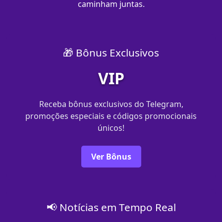
caminham juntas.
🎁 Bônus Exclusivos
VIP
Receba bônus exclusivos do Telegram,
promoções especiais e códigos promocionais
únicos!
Ver Bônus
📢 Notícias em Tempo Real