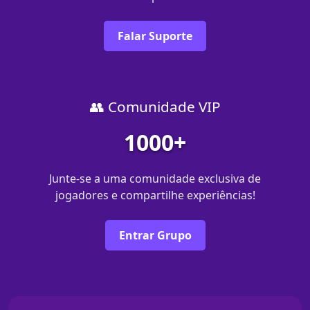
Falar Suporte
👥 Comunidade VIP
1000+
Junte-se a uma comunidade exclusiva de
jogadores e compartilhe experiências!
Entrar Grupo