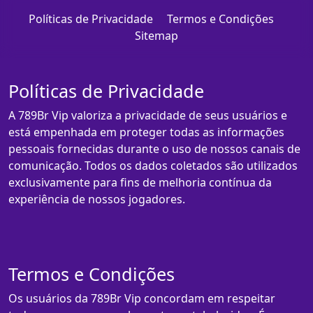
Políticas de Privacidade
Termos e Condições
Sitemap
Políticas de Privacidade
A 789Br Vip valoriza a privacidade de seus usuários e
está empenhada em proteger todas as informações
pessoais fornecidas durante o uso de nossos canais de
comunicação. Todos os dados coletados são utilizados
exclusivamente para fins de melhoria contínua da
experiência de nossos jogadores.
Termos e Condições
Os usuários da 789Br Vip concordam em respeitar