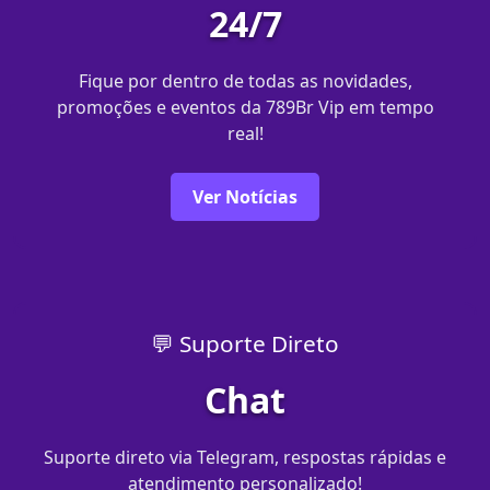
24/7
Fique por dentro de todas as novidades,
promoções e eventos da 789Br Vip em tempo
real!
Ver Notícias
💬 Suporte Direto
Chat
Suporte direto via Telegram, respostas rápidas e
atendimento personalizado!