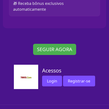
🎁 Receba bônus exclusivos
automaticamente
SEGUIR AGORA
Acessos
Login
Registrar-se