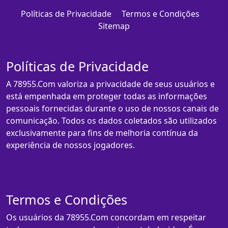
Políticas de Privacidade
Termos e Condições
Sitemap
Políticas de Privacidade
A 78955.Com valoriza a privacidade de seus usuários e
está empenhada em proteger todas as informações
pessoais fornecidas durante o uso de nossos canais de
comunicação. Todos os dados coletados são utilizados
exclusivamente para fins de melhoria contínua da
experiência de nossos jogadores.
Termos e Condições
Os usuários da 78955.Com concordam em respeitar