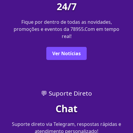
24/7
Fique por dentro de todas as novidades,
promoções e eventos da 78955.Com em tempo
real!
Ver Notícias
💬 Suporte Direto
Chat
Suporte direto via Telegram, respostas rápidas e
atendimento personalizado!