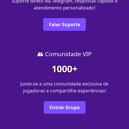
Suporte direto via Telegram, respostas rápidas e
atendimento personalizado!
Falar Suporte
👥 Comunidade VIP
1000+
Junte-se a uma comunidade exclusiva de
jogadores e compartilhe experiências!
Entrar Grupo