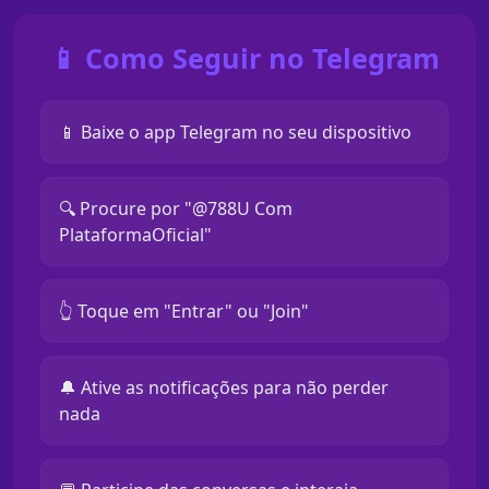
📱 Como Seguir no Telegram
📱 Baixe o app Telegram no seu dispositivo
🔍 Procure por "@788U Com
PlataformaOficial"
👆 Toque em "Entrar" ou "Join"
🔔 Ative as notificações para não perder
nada