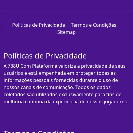
Políticas de Privacidade
Termos e Condições
Sitemap
Políticas de Privacidade
A 788U Com Plataforma valoriza a privacidade de seus
usuários e está empenhada em proteger todas as
informações pessoais fornecidas durante o uso de
nossos canais de comunicação. Todos os dados
coletados são utilizados exclusivamente para fins de
melhoria contínua da experiência de nossos jogadores.