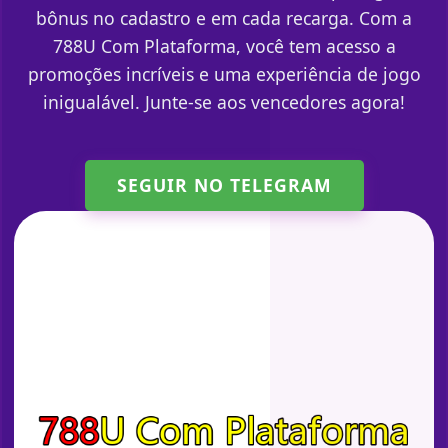
bônus no cadastro e em cada recarga. Com a
788U Com Plataforma, você tem acesso a
promoções incríveis e uma experiência de jogo
inigualável. Junte-se aos vencedores agora!
SEGUIR NO TELEGRAM