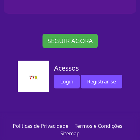
SEGUIR AGORA
Acessos
Login
Registrar-se
Políticas de Privacidade
Termos e Condições
Sitemap