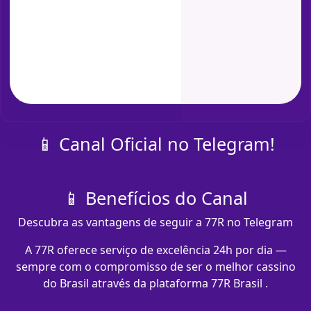
📱 Canal Oficial no Telegram!
📱 Benefícios do Canal
Descubra as vantagens de seguir a 77R no Telegram
A 77R oferece serviço de excelência 24h por dia —
sempre com o compromisso de ser o melhor cassino
do Brasil através da plataforma 77R Brasil .