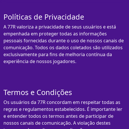
Políticas de Privacidade
A 77R valoriza a privacidade de seus usuários e está
empenhada em proteger todas as informações
pessoais fornecidas durante o uso de nossos canais de
comunicação. Todos os dados coletados são utilizados
exclusivamente para fins de melhoria contínua da
experiência de nossos jogadores.
Termos e Condições
Os usuários da 77R concordam em respeitar todas as
regras e regulamentos estabelecidos. É importante ler
e entender todos os termos antes de participar de
nossos canais de comunicação. A violação destes