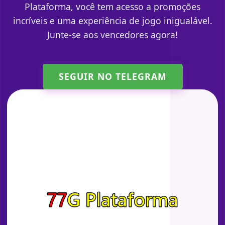
Plataforma, você tem acesso a promoções
incríveis e uma experiência de jogo inigualável.
Junte-se aos vencedores agora!
SEGUIR NO TELEGRAM