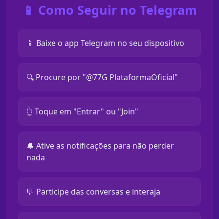
📱 Como Seguir no Telegram
📱 Baixe o app Telegram no seu dispositivo
🔍 Procure por "@77G PlataformaOficial"
👆 Toque em "Entrar" ou "Join"
🔔 Ative as notificações para não perder
nada
💬 Participe das conversas e interaja