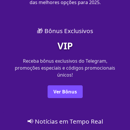
das melhores opções para 2025.
🎁 Bônus Exclusivos
VIP
Receba bônus exclusivos do Telegram,
promoções especiais e códigos promocionais
únicos!
Ver Bônus
📢 Notícias em Tempo Real