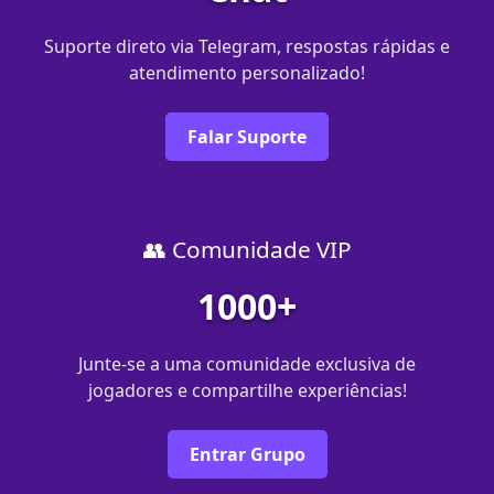
Suporte direto via Telegram, respostas rápidas e
atendimento personalizado!
Falar Suporte
👥 Comunidade VIP
1000+
Junte-se a uma comunidade exclusiva de
jogadores e compartilhe experiências!
Entrar Grupo