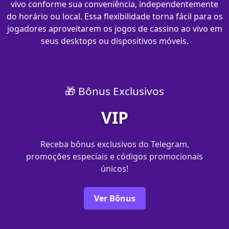
vivo conforme sua conveniência, independentemente
do horário ou local. Essa flexibilidade torna fácil para os
jogadores aproveitarem os jogos de cassino ao vivo em
seus desktops ou dispositivos móveis.
🎁 Bônus Exclusivos
VIP
Receba bônus exclusivos do Telegram,
promoções especiais e códigos promocionais
únicos!
Ver Bônus