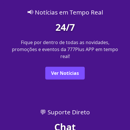
📢 Notícias em Tempo Real
24/7
Fique por dentro de todas as novidades,
promoções e eventos da 777Plus APP em tempo
real!
Ver Notícias
💬 Suporte Direto
Chat