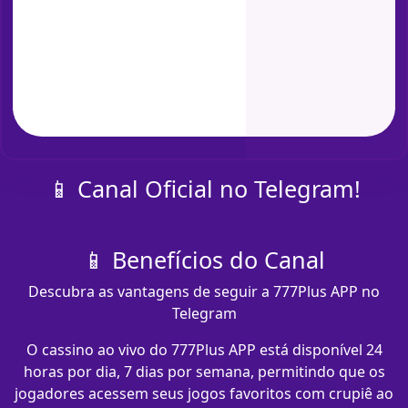
📱 Canal Oficial no Telegram!
📱 Benefícios do Canal
Descubra as vantagens de seguir a 777Plus APP no
Telegram
O cassino ao vivo do 777Plus APP está disponível 24
horas por dia, 7 dias por semana, permitindo que os
jogadores acessem seus jogos favoritos com crupiê ao