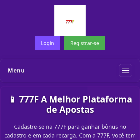
Login
Registrar-se
Menu
📱 777F A Melhor Plataforma
de Apostas
Cadastre-se na 777F para ganhar bônus no
cadastro e em cada recarga. Com a 777F, você tem