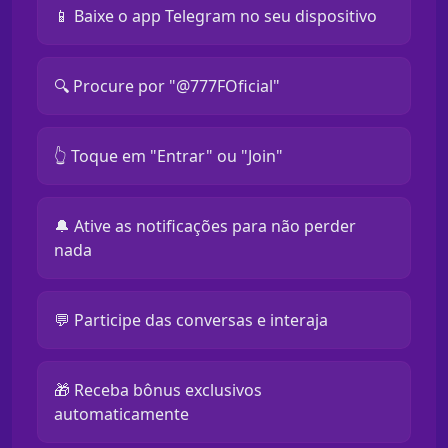
📱 Baixe o app Telegram no seu dispositivo
🔍 Procure por "@777FOficial"
👆 Toque em "Entrar" ou "Join"
🔔 Ative as notificações para não perder
nada
💬 Participe das conversas e interaja
🎁 Receba bônus exclusivos
automaticamente