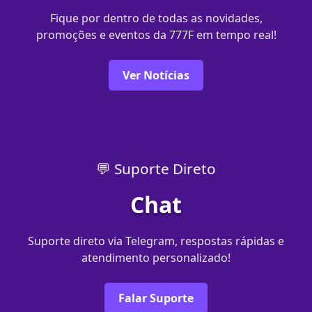
Fique por dentro de todas as novidades,
promoções e eventos da 777F em tempo real!
Ver Notícias
💬 Suporte Direto
Chat
Suporte direto via Telegram, respostas rápidas e
atendimento personalizado!
Falar Suporte