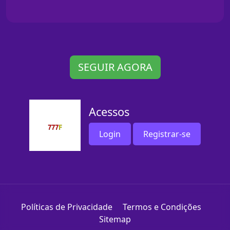
SEGUIR AGORA
Acessos
Login
Registrar-se
Políticas de Privacidade
Termos e Condições
Sitemap