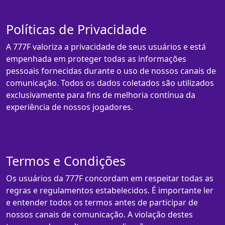
Políticas de Privacidade
A 777F valoriza a privacidade de seus usuários e está
empenhada em proteger todas as informações
pessoais fornecidas durante o uso de nossos canais de
comunicação. Todos os dados coletados são utilizados
exclusivamente para fins de melhoria contínua da
experiência de nossos jogadores.
Termos e Condições
Os usuários da 777F concordam em respeitar todas as
regras e regulamentos estabelecidos. É importante ler
e entender todos os termos antes de participar de
nossos canais de comunicação. A violação destes