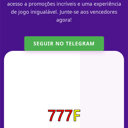
acesso a promoções incríveis e uma experiência
de jogo inigualável. Junte-se aos vencedores
agora!
SEGUIR NO TELEGRAM