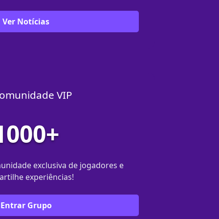
Ver Notícias
Comunidade VIP
1000+
unidade exclusiva de jogadores e
rtilhe experiências!
Entrar Grupo