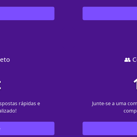
reto
👥 
t
espostas rápidas e
Junte-se a uma com
lizado!
compa
e