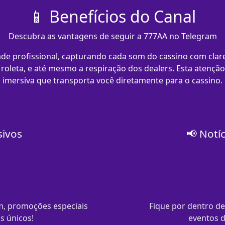
📱 Benefícios do Canal
Descubra as vantagens de seguir a 777AA no Telegram
ade profissional, capturando cada som do cassino com clar
 roleta, e até mesmo a respiração dos dealers. Esta atençã
imersiva que transporta você diretamente para o cassino.
sivos
📢 Notí
m, promoções especiais
Fique por dentro d
s únicos!
eventos d