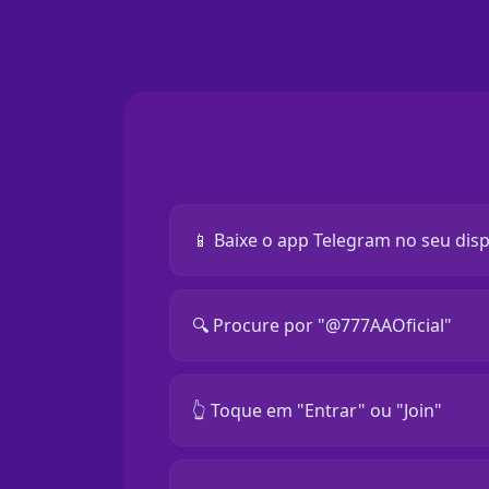
📱 Baixe o app Telegram no seu disp
🔍 Procure por "@777AAOficial"
👆 Toque em "Entrar" ou "Join"