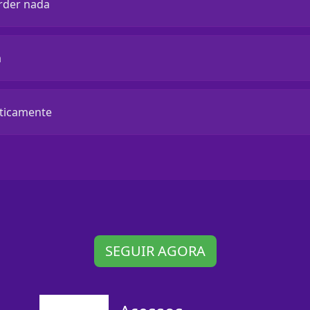
erder nada
a
aticamente
SEGUIR AGORA