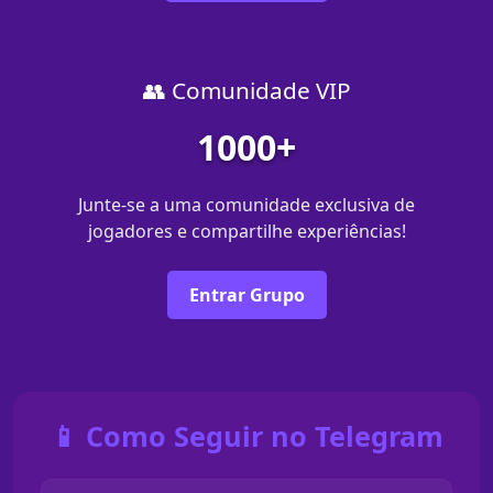
👥 Comunidade VIP
1000+
Junte-se a uma comunidade exclusiva de
jogadores e compartilhe experiências!
Entrar Grupo
📱 Como Seguir no Telegram