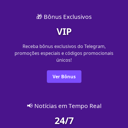
🎁 Bônus Exclusivos
VIP
Receba bônus exclusivos do Telegram,
promoções especiais e códigos promocionais
únicos!
Ver Bônus
📢 Notícias em Tempo Real
24/7