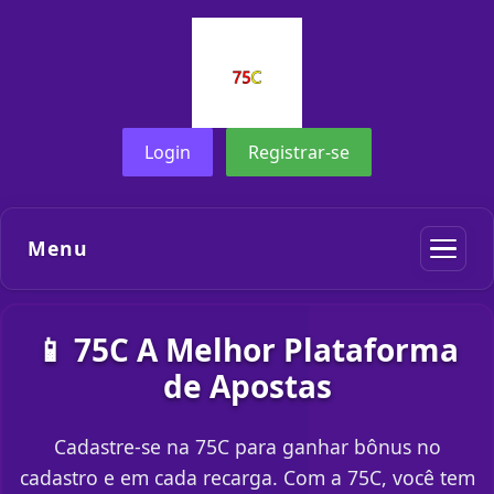
Login
Registrar-se
Menu
📱 75C A Melhor Plataforma
de Apostas
Cadastre-se na 75C para ganhar bônus no
cadastro e em cada recarga. Com a 75C, você tem