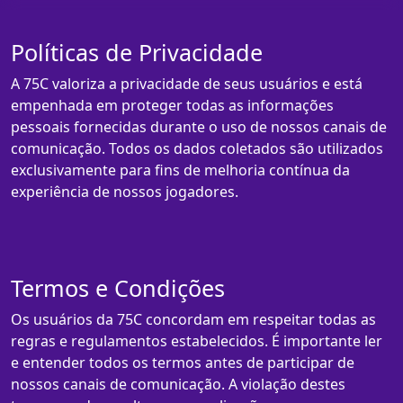
Políticas de Privacidade
A 75C valoriza a privacidade de seus usuários e está
empenhada em proteger todas as informações
pessoais fornecidas durante o uso de nossos canais de
comunicação. Todos os dados coletados são utilizados
exclusivamente para fins de melhoria contínua da
experiência de nossos jogadores.
Termos e Condições
Os usuários da 75C concordam em respeitar todas as
regras e regulamentos estabelecidos. É importante ler
e entender todos os termos antes de participar de
nossos canais de comunicação. A violação destes