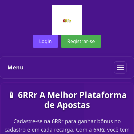
Login
Registrar-se
Menu
📱 6RRr A Melhor Plataforma
de Apostas
Cadastre-se na 6RRr para ganhar bônus no
cadastro e em cada recarga. Com a 6RRr, você tem