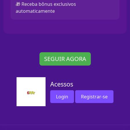
🎁 Receba bônus exclusivos
automaticamente
SEGUIR AGORA
Acessos
Login
Registrar-se