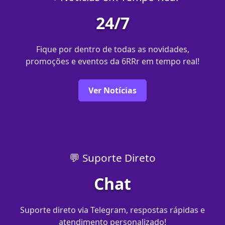
24/7
Fique por dentro de todas as novidades,
promoções e eventos da 6RRr em tempo real!
Ver Notícias
💬 Suporte Direto
Chat
Suporte direto via Telegram, respostas rápidas e
atendimento personalizado!