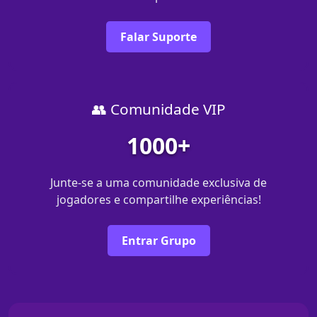
Falar Suporte
👥 Comunidade VIP
1000+
Junte-se a uma comunidade exclusiva de
jogadores e compartilhe experiências!
Entrar Grupo