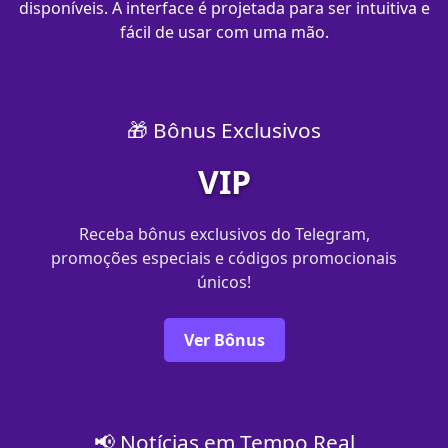
disponíveis. A interface é projetada para ser intuitiva e
fácil de usar com uma mão.
🎁 Bônus Exclusivos
VIP
Receba bônus exclusivos do Telegram,
promoções especiais e códigos promocionais
únicos!
Ver Bônus
📢 Notícias em Tempo Real