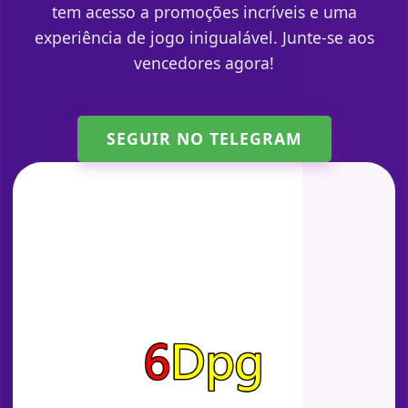
tem acesso a promoções incríveis e uma
experiência de jogo inigualável. Junte-se aos
vencedores agora!
SEGUIR NO TELEGRAM