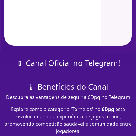
📱 Canal Oficial no Telegram!
📱 Benefícios do Canal
Descubra as vantagens de seguir a 6Dpg no Telegram
Explore como a categoria 'Torneios' no
6Dpg
está
revolucionando a experiência de jogos online,
promovendo competição saudável e comunidade entre
jogadores.