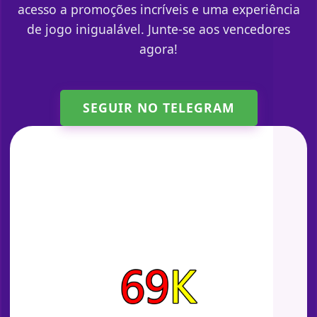
acesso a promoções incríveis e uma experiência
de jogo inigualável. Junte-se aos vencedores
agora!
SEGUIR NO TELEGRAM