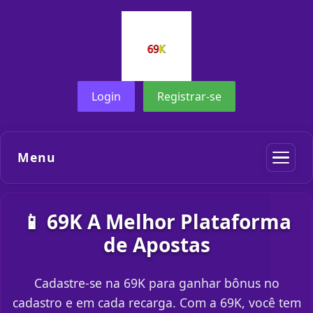
Login
Registrar-se
Menu
📱 69K A Melhor Plataforma
de Apostas
Cadastre-se na 69K para ganhar bônus no
cadastro e em cada recarga. Com a 69K, você tem