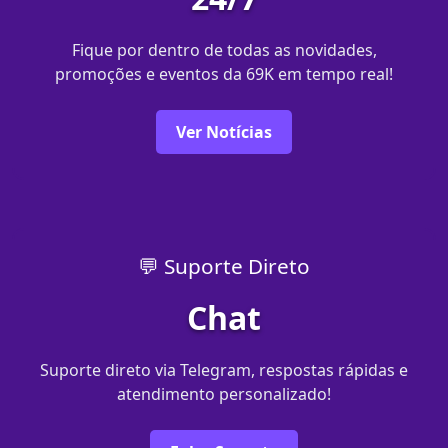
Fique por dentro de todas as novidades,
promoções e eventos da 69K em tempo real!
Ver Notícias
💬 Suporte Direto
Chat
Suporte direto via Telegram, respostas rápidas e
atendimento personalizado!