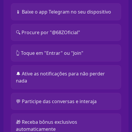
📱 Baixe o app Telegram no seu dispositivo
🔍 Procure por "@68ZOficial"
👆 Toque em "Entrar" ou "Join"
🔔 Ative as notificações para não perder
nada
💬 Participe das conversas e interaja
🎁 Receba bônus exclusivos
automaticamente