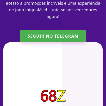
acesso a promoções incríveis e uma experiência
de jogo inigualável. Junte-se aos vencedores
agora!
SEGUIR NO TELEGRAM