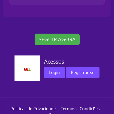
SEGUIR AGORA
Acessos
Login
Registrar-se
Políticas de Privacidade
Termos e Condições