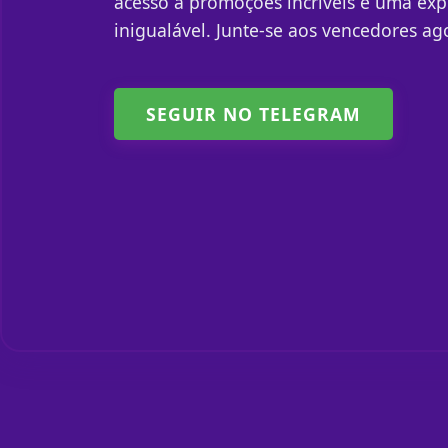
acesso a promoções incríveis e uma exp
inigualável. Junte-se aos vencedores ag
SEGUIR NO TELEGRAM