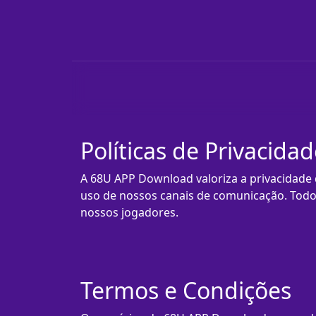
Políticas de Privacida
A 68U APP Download valoriza a privacidade
uso de nossos canais de comunicação. Todos
nossos jogadores.
Termos e Condições