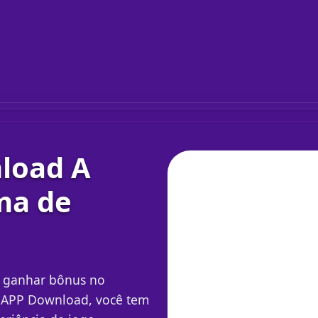
load A
ma de
 ganhar bônus no
U APP Download, você tem