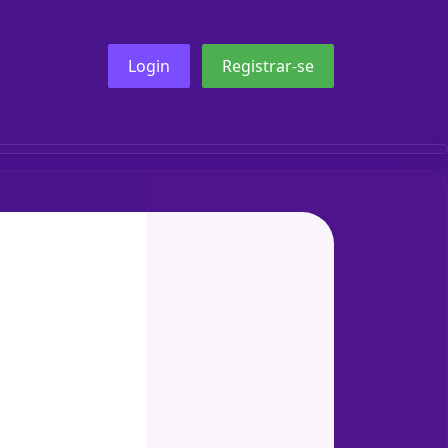
Login
Registrar-se