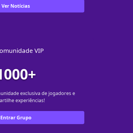
Ver Notícias
Comunidade VIP
1000+
unidade exclusiva de jogadores e
rtilhe experiências!
Entrar Grupo