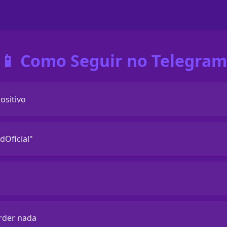
📱 Como Seguir no Telegram
ositivo
Oficial"
erder nada