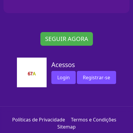
SEGUIR AGORA
Acessos
Login
Registrar-se
Políticas de Privacidade
Termos e Condições
Sitemap