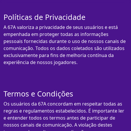
Políticas de Privacidade
A 67A valoriza a privacidade de seus usuários e está
empenhada em proteger todas as informações
pessoais fornecidas durante o uso de nossos canais de
comunicação. Todos os dados coletados são utilizados
exclusivamente para fins de melhoria contínua da
experiência de nossos jogadores.
Termos e Condições
Os usuários da 67A concordam em respeitar todas as
regras e regulamentos estabelecidos. É importante ler
e entender todos os termos antes de participar de
nossos canais de comunicação. A violação destes