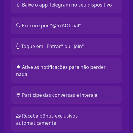
📱 Baixe o app Telegram no seu dispositivo
🔍 Procure por "@67AOficial"
👆 Toque em "Entrar" ou "Join"
🔔 Ative as notificações para não perder
nada
💬 Participe das conversas e interaja
🎁 Receba bônus exclusivos
automaticamente