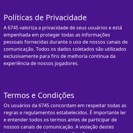
Políticas de Privacidade
A 6745 valoriza a privacidade de seus usuários e está
empenhada em proteger todas as informações
pessoais fornecidas durante o uso de nossos canais de
comunicação. Todos os dados coletados são utilizados
exclusivamente para fins de melhoria contínua da
experiência de nossos jogadores.
Termos e Condições
Os usuários da 6745 concordam em respeitar todas as
regras e regulamentos estabelecidos. É importante ler
e entender todos os termos antes de participar de
nossos canais de comunicação. A violação destes