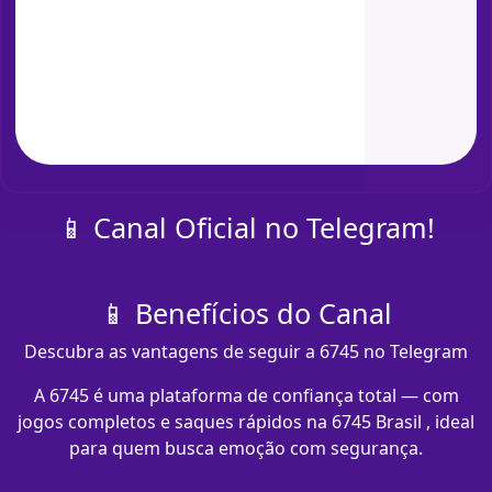
📱 Canal Oficial no Telegram!
📱 Benefícios do Canal
Descubra as vantagens de seguir a 6745 no Telegram
A 6745 é uma plataforma de confiança total — com
jogos completos e saques rápidos na 6745 Brasil , ideal
para quem busca emoção com segurança.