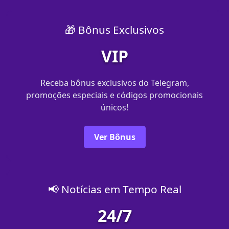
🎁 Bônus Exclusivos
VIP
Receba bônus exclusivos do Telegram,
promoções especiais e códigos promocionais
únicos!
Ver Bônus
📢 Notícias em Tempo Real
24/7