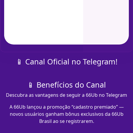
📱 Canal Oficial no Telegram!
📱 Benefícios do Canal
Descubra as vantagens de seguir a 66Ub no Telegram
A 66Ub lançou a promoção “cadastro premiado” —
novos usuários ganham bônus exclusivos da 66Ub
Brasil ao se registrarem.