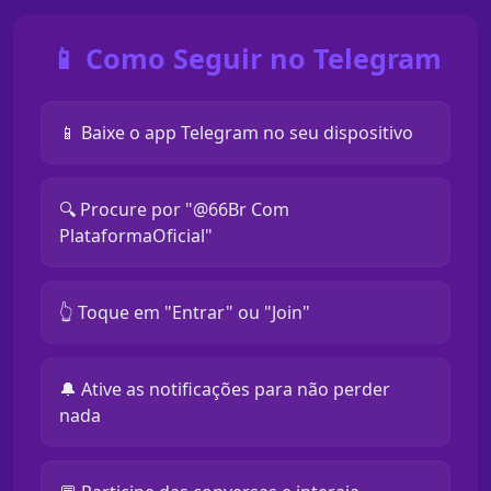
📱 Como Seguir no Telegram
📱 Baixe o app Telegram no seu dispositivo
🔍 Procure por "@66Br Com
PlataformaOficial"
👆 Toque em "Entrar" ou "Join"
🔔 Ative as notificações para não perder
nada