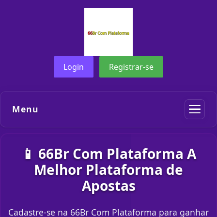
Login
Registrar-se
Menu
📱 66Br Com Plataforma A
Melhor Plataforma de
Apostas
Cadastre-se na 66Br Com Plataforma para ganhar