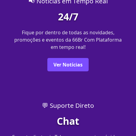
📢 Notícias em Tempo Real
24/7
Fique por dentro de todas as novidades,
promoções e eventos da 66Br Com Plataforma
em tempo real!
Ver Notícias
💬 Suporte Direto
Chat