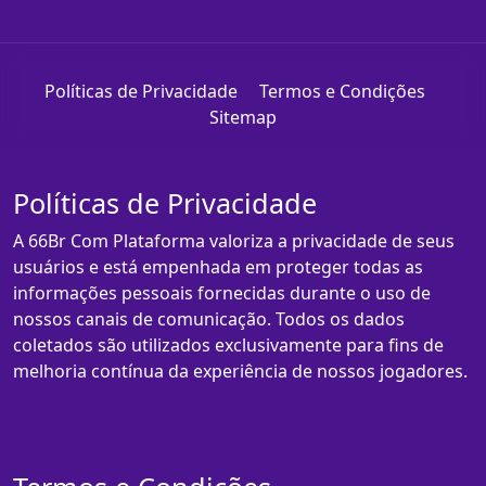
Políticas de Privacidade
Termos e Condições
Sitemap
Políticas de Privacidade
A 66Br Com Plataforma valoriza a privacidade de seus
usuários e está empenhada em proteger todas as
informações pessoais fornecidas durante o uso de
nossos canais de comunicação. Todos os dados
coletados são utilizados exclusivamente para fins de
melhoria contínua da experiência de nossos jogadores.