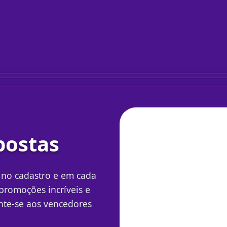
postas
 no cadastro e em cada
promoções incríveis e
unte-se aos vencedores