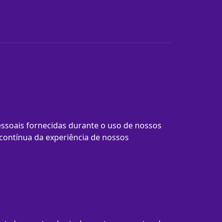
essoais fornecidas durante o uso de nossos
 contínua da experiência de nossos