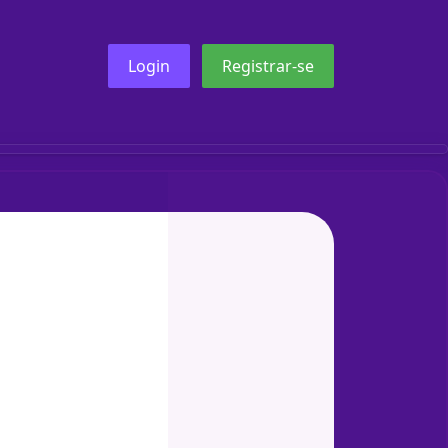
Login
Registrar-se