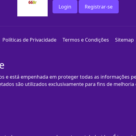
Login
Registrar-se
Políticas de Privacidade
Termos e Condições
Sitemap
de
rios e está empenhada em proteger todas as informações p
tados são utilizados exclusivamente para fins de melhoria