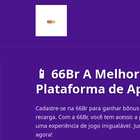
📱 66Br A Melhor
Plataforma de A
Cadastre-se na 66Br para ganhar bônus
recarga. Com a 66Br, você tem acesso a 
uma experiência de jogo inigualável. J
agora!