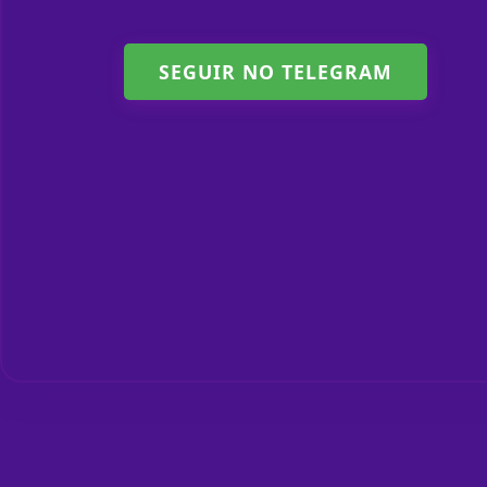
SEGUIR NO TELEGRAM