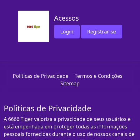
Acessos
Login
Registrar-se
Políticas de Privacidade
Termos e Condições
Sitemap
Políticas de Privacidade
A 6666 Tiger valoriza a privacidade de seus usuários e
está empenhada em proteger todas as informações
pessoais fornecidas durante o uso de nossos canais de