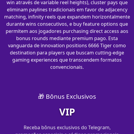
win através de variable reel heights), cluster pays que
eliminam paylines tradicionais em favor de adjacency
matching, infinity reels que expandem horizontalmente
durante wins consecutivos, e buy feature options que
permitem aos jogadores purchasing direct access aos
bonus rounds mediante premium pago. Esta
vanguarda de innovation positions 6666 Tiger como
destination para players que buscam cutting-edge
gaming experiences que transcendem formatos
convencionais.
🎁 Bônus Exclusivos
VIP
Receba bônus exclusivos do Telegram,