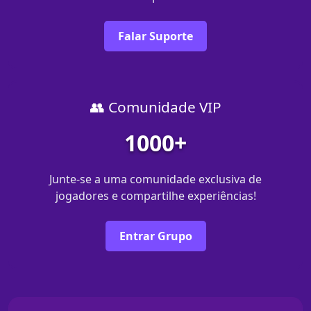
Falar Suporte
👥 Comunidade VIP
1000+
Junte-se a uma comunidade exclusiva de
jogadores e compartilhe experiências!
Entrar Grupo