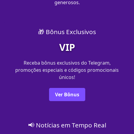
generosos.
🎁 Bônus Exclusivos
VIP
Receba bônus exclusivos do Telegram,
promoções especiais e códigos promocionais
únicos!
Ver Bônus
📢 Notícias em Tempo Real