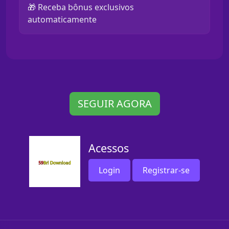
🎁 Receba bônus exclusivos
automaticamente
SEGUIR AGORA
Acessos
Login
Registrar-se