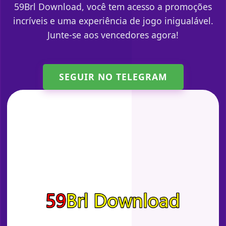
59Brl Download, você tem acesso a promoções
incríveis e uma experiência de jogo inigualável.
Junte-se aos vencedores agora!
SEGUIR NO TELEGRAM