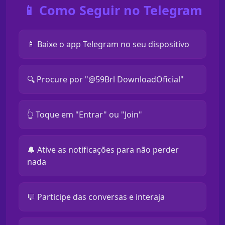
📱 Como Seguir no Telegram
📱 Baixe o app Telegram no seu dispositivo
🔍 Procure por "@59Brl DownloadOficial"
👆 Toque em "Entrar" ou "Join"
🔔 Ative as notificações para não perder
nada
💬 Participe das conversas e interaja