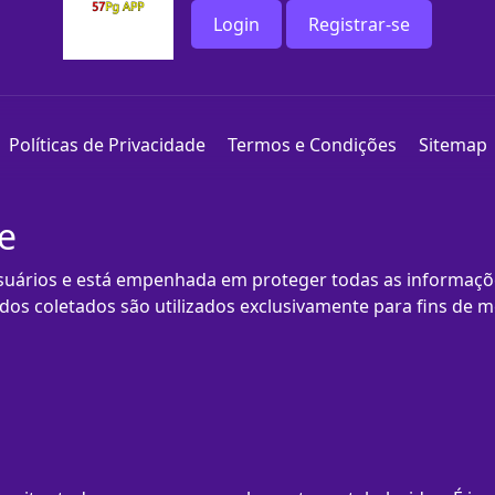
Login
Registrar-se
Políticas de Privacidade
Termos e Condições
Sitemap
de
usuários e está empenhada em proteger todas as informaçõ
os coletados são utilizados exclusivamente para fins de m