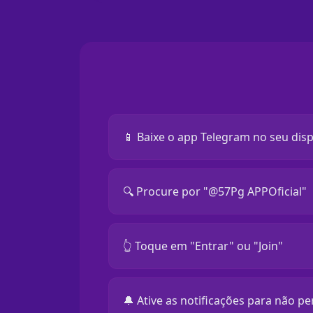
📱 Baixe o app Telegram no seu disp
🔍 Procure por "@57Pg APPOficial"
👆 Toque em "Entrar" ou "Join"
🔔 Ative as notificações para não p