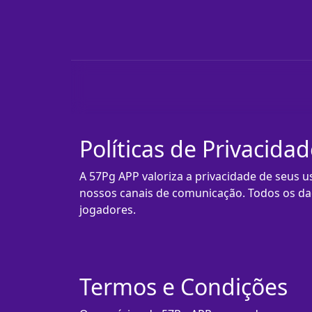
Políticas de Privacida
A 57Pg APP valoriza a privacidade de seus 
nossos canais de comunicação. Todos os dad
jogadores.
Termos e Condições