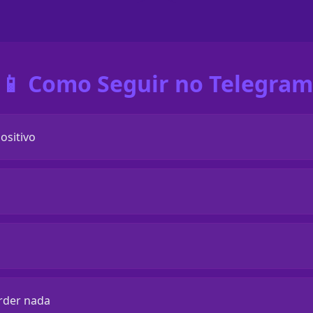
📱 Como Seguir no Telegram
ositivo
erder nada