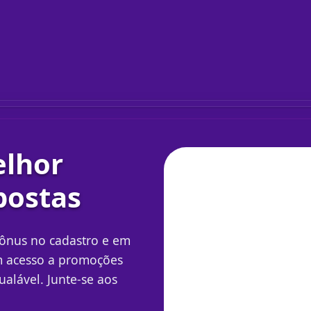
elhor
postas
ônus no cadastro e em
m acesso a promoções
ualável. Junte-se aos