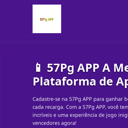
📱 57Pg APP A M
Plataforma de A
Cadastre-se na 57Pg APP para ganhar b
cada recarga. Com a 57Pg APP, você te
incríveis e uma experiência de jogo inig
vencedores agora!