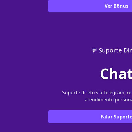
Ver Bônus
💬 Suporte Di
Cha
Suporte direto via Telegram, r
atendimento persona
Falar Suport