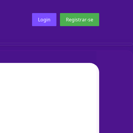
Login
Registrar-se