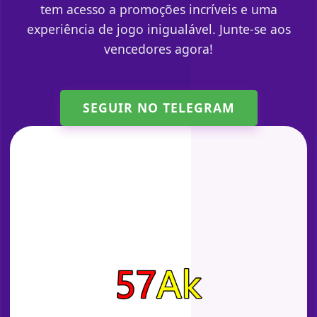
tem acesso a promoções incríveis e uma
experiência de jogo inigualável. Junte-se aos
vencedores agora!
SEGUIR NO TELEGRAM