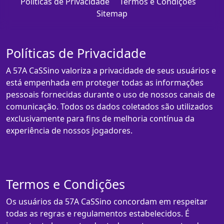
Políticas de Privacidade
Termos e Condições
Sitemap
Políticas de Privacidade
A 57A CaSSino valoriza a privacidade de seus usuários e
está empenhada em proteger todas as informações
pessoais fornecidas durante o uso de nossos canais de
comunicação. Todos os dados coletados são utilizados
exclusivamente para fins de melhoria contínua da
experiência de nossos jogadores.
Termos e Condições
Os usuários da 57A CaSSino concordam em respeitar
todas as regras e regulamentos estabelecidos. É