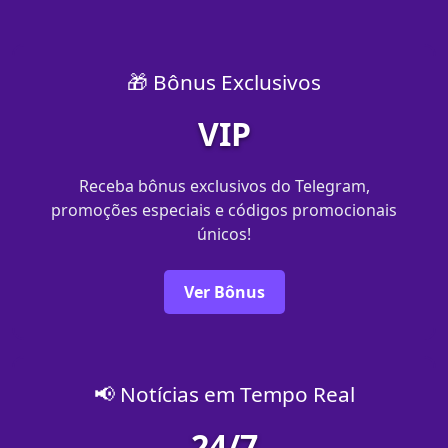
🎁 Bônus Exclusivos
VIP
Receba bônus exclusivos do Telegram,
promoções especiais e códigos promocionais
únicos!
Ver Bônus
📢 Notícias em Tempo Real
24/7