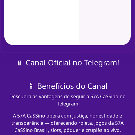
📱 Canal Oficial no Telegram!
📱 Benefícios do Canal
Descubra as vantagens de seguir a 57A CaSSino no
Telegram
A 57A CaSSino opera com justiça, honestidade e
transparência — oferecendo roleta, jogos da 57A
CaSSino Brasil , slots, pôquer e crupiês ao vivo.