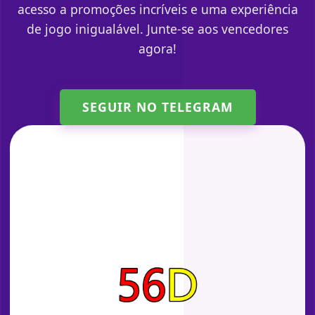
acesso a promoções incríveis e uma experiência
de jogo inigualável. Junte-se aos vencedores
agora!
SEGUIR NO TELEGRAM