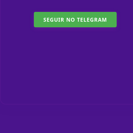
SEGUIR NO TELEGRAM