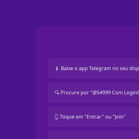
📱 Baixe o app Telegram no seu disp
🔍 Procure por "@54999 Com LoginO
👆 Toque em "Entrar" ou "Join"