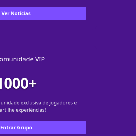
Ver Notícias
Comunidade VIP
1000+
unidade exclusiva de jogadores e
rtilhe experiências!
Entrar Grupo