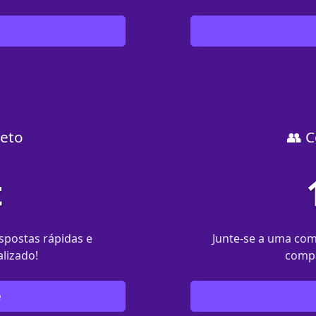
reto
👥 
t
espostas rápidas e
Junte-se a uma com
lizado!
compa
e