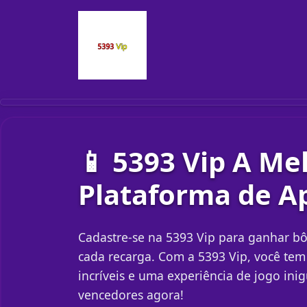
📱 5393 Vip A Me
Plataforma de A
Cadastre-se na 5393 Vip para ganhar b
cada recarga. Com a 5393 Vip, você te
incríveis e uma experiência de jogo inig
vencedores agora!