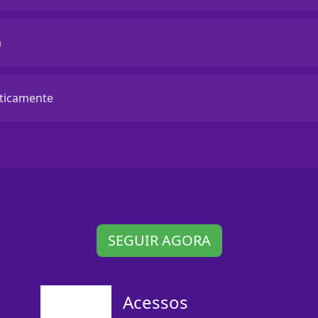
a
aticamente
SEGUIR AGORA
Acessos