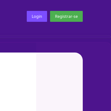
Login
Registrar-se