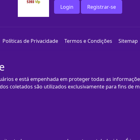
Login
Registrar-se
Políticas de Privacidade
Termos e Condições
Sitemap
de
usuários e está empenhada em proteger todas as informaçõe
os coletados são utilizados exclusivamente para fins de m