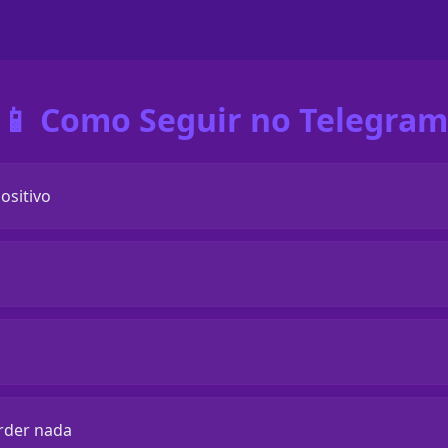
📱 Como Seguir no Telegram
ositivo
erder nada