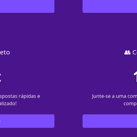
reto
👥 
t
espostas rápidas e
Junte-se a uma com
lizado!
compa
e