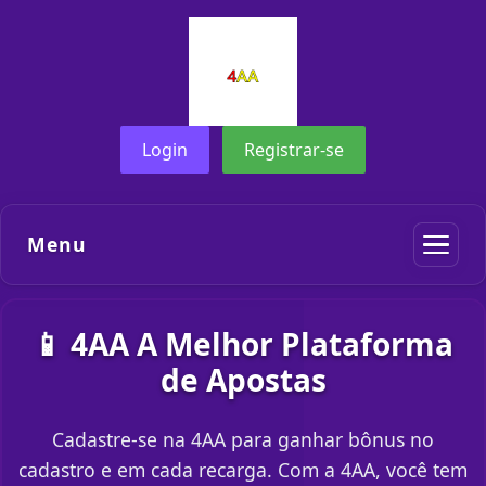
Login
Registrar-se
Menu
📱 4AA A Melhor Plataforma
de Apostas
Cadastre-se na 4AA para ganhar bônus no
cadastro e em cada recarga. Com a 4AA, você tem