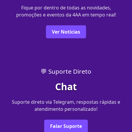
Fique por dentro de todas as novidades,
promoções e eventos da 4AA em tempo real!
Ver Notícias
💬 Suporte Direto
Chat
Suporte direto via Telegram, respostas rápidas e
atendimento personalizado!
Falar Suporte