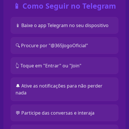
📱 Como Seguir no Telegram
📱 Baixe o app Telegram no seu dispositivo
🔍 Procure por "@365JogoOficial"
👆 Toque em "Entrar" ou "Join"
🔔 Ative as notificações para não perder
nada
💬 Participe das conversas e interaja