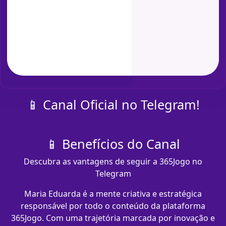
📱 Canal Oficial no Telegram!
📱 Benefícios do Canal
Descubra as vantagens de seguir a 365Jogo no
Telegram
Maria Eduarda é a mente criativa e estratégica
responsável por todo o conteúdo da plataforma
365Jogo. Com uma trajetória marcada por inovação e