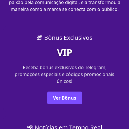
paixão pela comunicação digital, ela transformou a
maneira como a marca se conecta com o público.
🎁 Bônus Exclusivos
VIP
Receba bônus exclusivos do Telegram,
promoções especiais e códigos promocionais
únicos!
Ver Bônus
📢 Notícias em Tempo Real