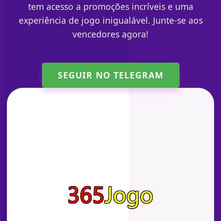
tem acesso a promoções incríveis e uma
experiência de jogo inigualável. Junte-se aos
vencedores agora!
SEGUIR NO TELEGRAM