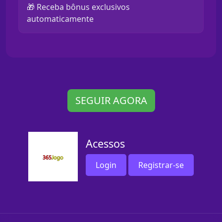
🎁 Receba bônus exclusivos
automaticamente
SEGUIR AGORA
Acessos
Login
Registrar-se