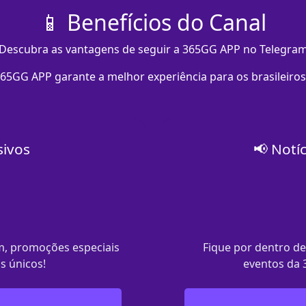
📱 Benefícios do Canal
Descubra as vantagens de seguir a 365GG APP no Telegra
5GG APP garante a melhor experiência para os brasileiros 
sivos
📢 Notí
m, promoções especiais
Fique por dentro d
s únicos!
eventos da 