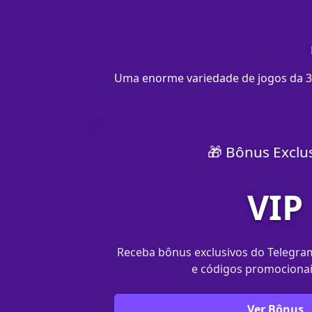
Uma enorme variedade de jogos da 36
🎁 Bônus Exclu
VIP
Receba bônus exclusivos do Telegra
e códigos promocionai
Ver Bônus