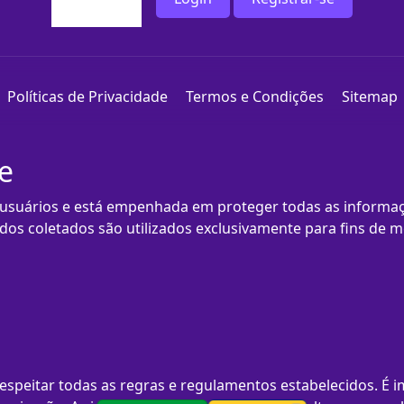
Políticas de Privacidade
Termos e Condições
Sitemap
de
s usuários e está empenhada em proteger todas as informaç
os coletados são utilizados exclusivamente para fins de m
peitar todas as regras e regulamentos estabelecidos. É i