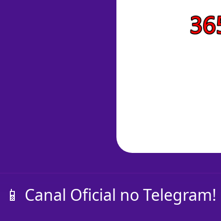
📱 Canal Oficial no Telegram!