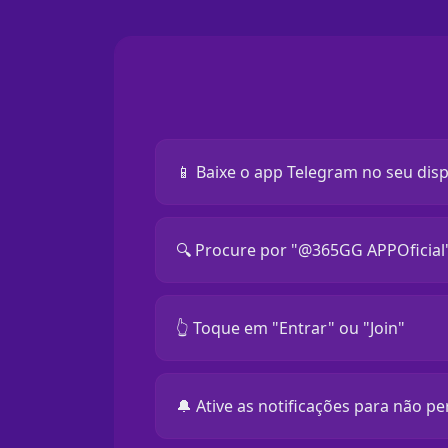
📱 Baixe o app Telegram no seu disp
🔍 Procure por "@365GG APPOficial
👆 Toque em "Entrar" ou "Join"
🔔 Ative as notificações para não p