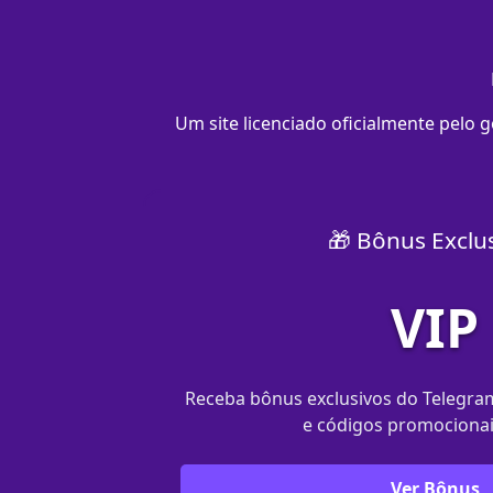
Um site licenciado oficialmente pelo 
🎁 Bônus Exclu
VIP
Receba bônus exclusivos do Telegra
e códigos promocionai
Ver Bônus