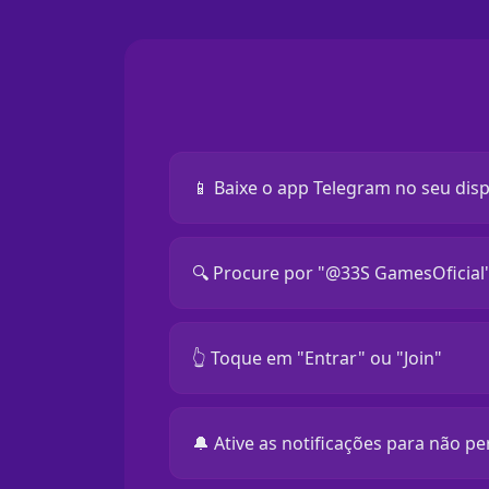
📱 Baixe o app Telegram no seu disp
🔍 Procure por "@33S GamesOficial
👆 Toque em "Entrar" ou "Join"
🔔 Ative as notificações para não p