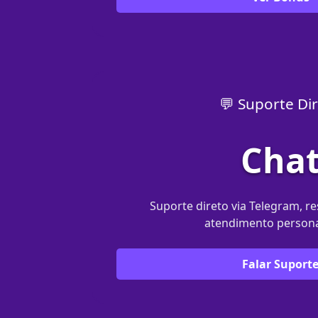
💬 Suporte Di
Cha
Suporte direto via Telegram, r
atendimento persona
Falar Suport