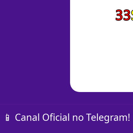
📱 Canal Oficial no Telegram!