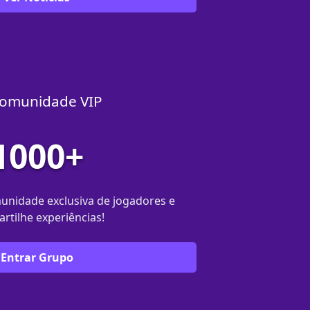
Comunidade VIP
1000+
unidade exclusiva de jogadores e
rtilhe experiências!
Entrar Grupo