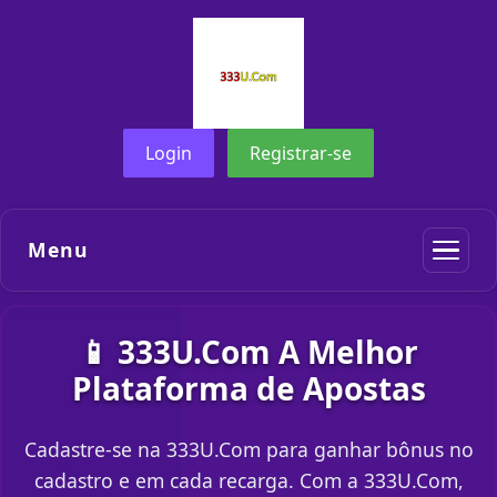
Login
Registrar-se
Menu
📱 333U.Com A Melhor
Plataforma de Apostas
Cadastre-se na 333U.Com para ganhar bônus no
cadastro e em cada recarga. Com a 333U.Com,