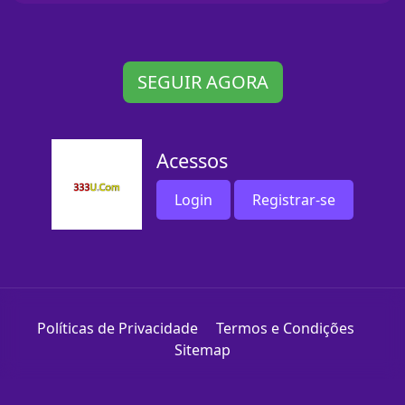
SEGUIR AGORA
Acessos
Login
Registrar-se
Políticas de Privacidade
Termos e Condições
Sitemap