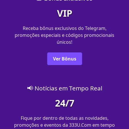
VIP
Receba bônus exclusivos do Telegram,
promoções especiais e códigos promocionais
únicos!
Ver Bônus
📢 Notícias em Tempo Real
24/7
Fique por dentro de todas as novidades,
promoções e eventos da 333U.Com em tempo