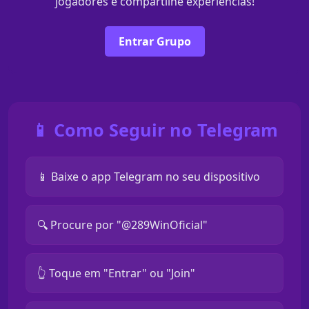
jogadores e compartilhe experiências!
Entrar Grupo
📱 Como Seguir no Telegram
📱 Baixe o app Telegram no seu dispositivo
🔍 Procure por "@289WinOficial"
👆 Toque em "Entrar" ou "Join"