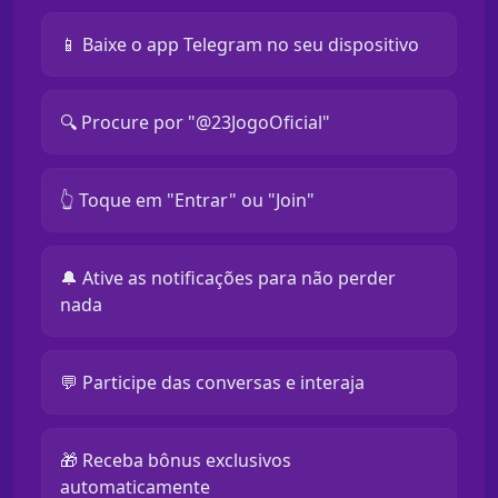
📱 Baixe o app Telegram no seu dispositivo
🔍 Procure por "@23JogoOficial"
👆 Toque em "Entrar" ou "Join"
🔔 Ative as notificações para não perder
nada
💬 Participe das conversas e interaja
🎁 Receba bônus exclusivos
automaticamente