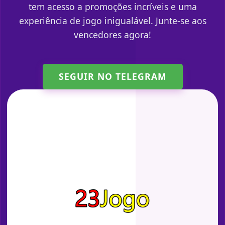
tem acesso a promoções incríveis e uma
experiência de jogo inigualável. Junte-se aos
vencedores agora!
SEGUIR NO TELEGRAM