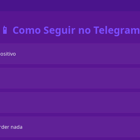
📱 Como Seguir no Telegram
ositivo
erder nada