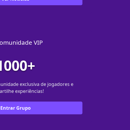
Comunidade VIP
1000+
unidade exclusiva de jogadores e
rtilhe experiências!
Entrar Grupo