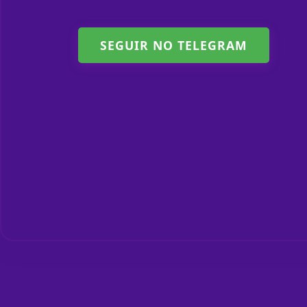
SEGUIR NO TELEGRAM