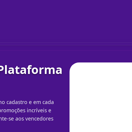
 Plataforma
no cadastro e em cada
promoções incríveis e
unte-se aos vencedores