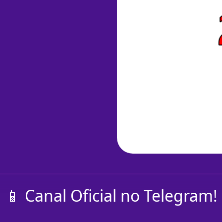
📱 Canal Oficial no Telegram!