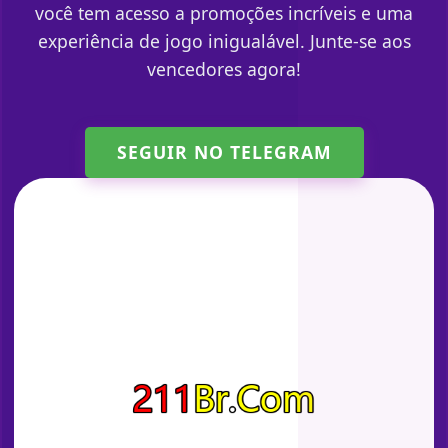
você tem acesso a promoções incríveis e uma
experiência de jogo inigualável. Junte-se aos
vencedores agora!
SEGUIR NO TELEGRAM