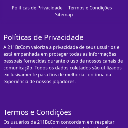
Políticas de Privacidade
Termos e Condições
Sitemap
Políticas de Privacidade
A 211Br.Com valoriza a privacidade de seus usuários e
está empenhada em proteger todas as informações
pessoais fornecidas durante o uso de nossos canais de
comunicação. Todos os dados coletados são utilizados
exclusivamente para fins de melhoria contínua da
experiência de nossos jogadores.
Termos e Condições
Os usuários da 211Br.Com concordam em respeitar