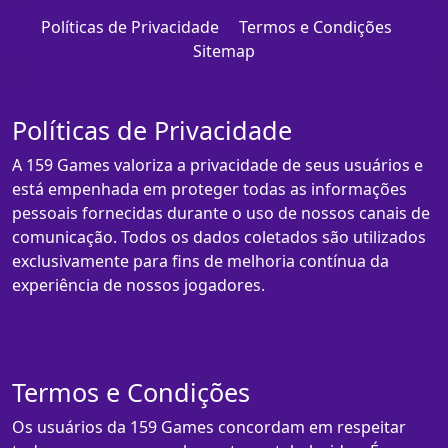
Políticas de Privacidade
Termos e Condições
Sitemap
Políticas de Privacidade
A 159 Games valoriza a privacidade de seus usuários e
está empenhada em proteger todas as informações
pessoais fornecidas durante o uso de nossos canais de
comunicação. Todos os dados coletados são utilizados
exclusivamente para fins de melhoria contínua da
experiência de nossos jogadores.
Termos e Condições
Os usuários da 159 Games concordam em respeitar