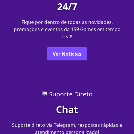
24/7
Fique por dentro de todas as novidades,
promoções e eventos da 159 Games em tempo
real!
Ver Notícias
💬 Suporte Direto
Chat
Suporte direto via Telegram, respostas rápidas e
atendimento personalizado!