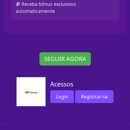
🎁 Receba bônus exclusivos
automaticamente
SEGUIR AGORA
Acessos
Login
Registrar-se