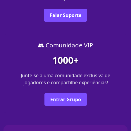
Falar Suporte
👥 Comunidade VIP
1000+
Junte-se a uma comunidade exclusiva de
jogadores e compartilhe experiências!
Entrar Grupo