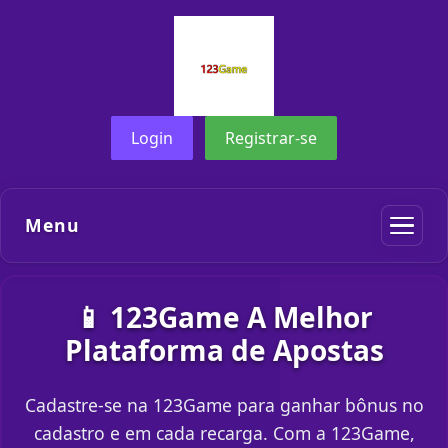
Login
Registrar-se
Menu
📱 123Game A Melhor
Plataforma de Apostas
Cadastre-se na 123Game para ganhar bônus no
cadastro e em cada recarga. Com a 123Game,