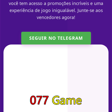
você tem acesso a promoções incríveis e uma
experiência de jogo inigualável. Junte-se aos
vencedores agora!
SEGUIR NO TELEGRAM