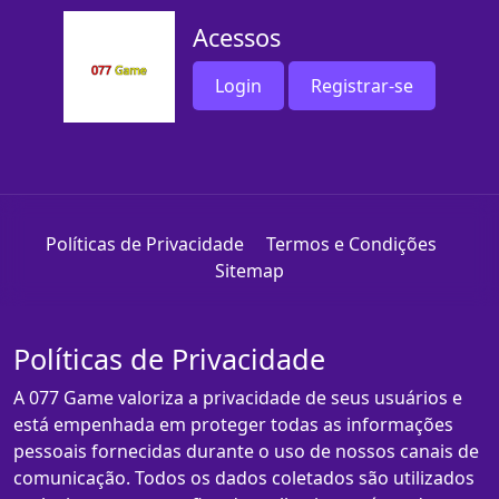
Acessos
Login
Registrar-se
Políticas de Privacidade
Termos e Condições
Sitemap
Políticas de Privacidade
A 077 Game valoriza a privacidade de seus usuários e
está empenhada em proteger todas as informações
pessoais fornecidas durante o uso de nossos canais de
comunicação. Todos os dados coletados são utilizados