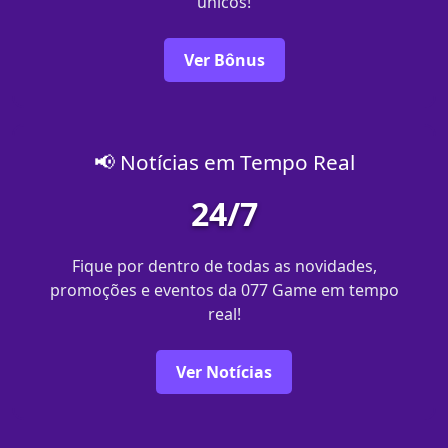
únicos!
Ver Bônus
📢 Notícias em Tempo Real
24/7
Fique por dentro de todas as novidades,
promoções e eventos da 077 Game em tempo
real!
Ver Notícias