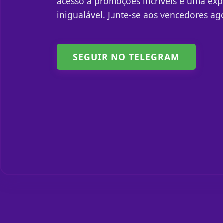
acesso a promoções incríveis e uma exp
inigualável. Junte-se aos vencedores ag
SEGUIR NO TELEGRAM