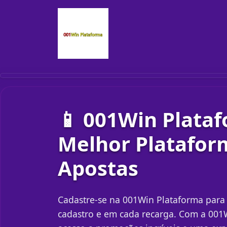
📱 001Win Plata
Melhor Platafor
Apostas
Cadastre-se na 001Win Plataforma par
cadastro e em cada recarga. Com a 001