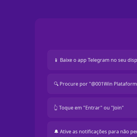
📱 Baixe o app Telegram no seu disp
🔍 Procure por "@001Win Plataforma
👆 Toque em "Entrar" ou "Join"
🔔 Ative as notificações para não p