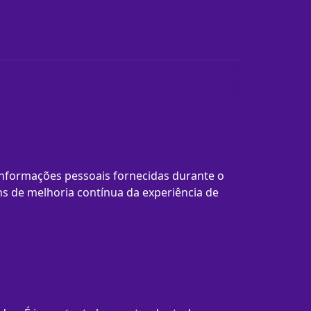
informações pessoais fornecidas durante o
ns de melhoria contínua da experiência de