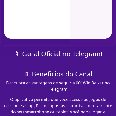
📱 Canal Oficial no Telegram!
📱 Benefícios do Canal
Descubra as vantagens de seguir a 001Win Baixar no
Telegram
O aplicativo permite que você acesse os jogos de
cassino e as opções de apostas esportivas diretamente
do seu smartphone ou tablet. Você pode jogar a