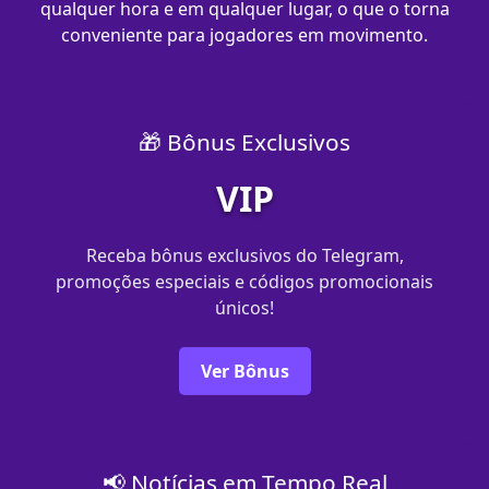
qualquer hora e em qualquer lugar, o que o torna
conveniente para jogadores em movimento.
🎁 Bônus Exclusivos
VIP
Receba bônus exclusivos do Telegram,
promoções especiais e códigos promocionais
únicos!
Ver Bônus
📢 Notícias em Tempo Real