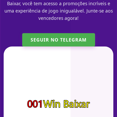
Baixar, você tem acesso a promoções incríveis e
uma experiência de jogo inigualável. Junte-se aos
vencedores agora!
SEGUIR NO TELEGRAM