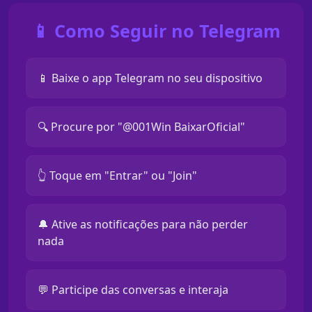
📱 Como Seguir no Telegram
📱 Baixe o app Telegram no seu dispositivo
🔍 Procure por "@001Win BaixarOficial"
👆 Toque em "Entrar" ou "Join"
🔔 Ative as notificações para não perder
nada
💬 Participe das conversas e interaja