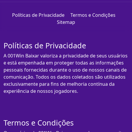
Políticas de Privacidade
Termos e Condições
Sitemap
Políticas de Privacidade
A 001Win Baixar valoriza a privacidade de seus usuários
e está empenhada em proteger todas as informações
pessoais fornecidas durante o uso de nossos canais de
comunicação. Todos os dados coletados são utilizados
exclusivamente para fins de melhoria contínua da
experiência de nossos jogadores.
Termos e Condições