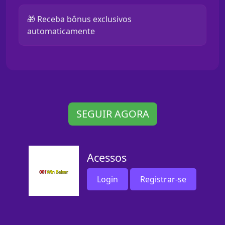
🎁 Receba bônus exclusivos
automaticamente
SEGUIR AGORA
Acessos
Login
Registrar-se